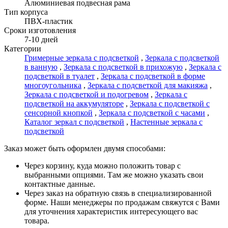
Алюминиевая подвесная рама
Тип корпуса
ПВХ-пластик
Сроки изготовления
7-10 дней
Категории
Гримерные зеркала с подсветкой
,
Зеркала с подсветкой
в ванную
,
Зеркала с подсветкой в прихожую
,
Зеркала с
подсветкой в туалет
,
Зеркала с подсветкой в форме
многоугольника
,
Зеркала с подсветкой для макияжа
,
Зеркала с подсветкой и подогревом
,
Зеркала с
подсветкой на аккумуляторе
,
Зеркала с подсветкой с
сенсорной кнопкой
,
Зеркала с подсветкой с часами
,
Каталог зеркал с подсветкой
,
Настенные зеркала с
подсветкой
Заказ может быть оформлен двумя способами:
Через корзину, куда можно положить товар с
выбранными опциями. Там же можно указать свои
контактные данные.
Через заказ на обратную связь в специализированной
форме. Наши менеджеры по продажам свяжутся с Вами
для уточнения характеристик интересующего вас
товара.