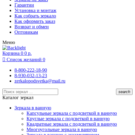
Липецк
Гарантии
Москва
Установка и монтаж
Московский
Как собрать зеркало
Муром
Как оформить заказ
Нижний Новгород
Возврат и обмен
Новосибирск
Оптовикам
Одинцово
Меню
Подольск
Раменское
Корзина
Реутов
0
0 р.
Ростов-на-Дону

Список желаний
0
Рязань
Санкт-Петербург
8-800-222-18-90
Севастополь
8-930-032-13-23
Сочи
zerkalopodsvetka@mail.ru
Суздаль
Тамбов
search
Тула
Каталог зеркал
Химки
Чебоксары
Зеркала в ванную
Ярославль
Капсульные зеркала с подсветкой в ванную
Круглые зеркала с подсветкой в ванную
Квадратные зеркала с подсветкой в ванную
Многоугольные зеркала в ванную
Зеркала в ванную с аккумулятором