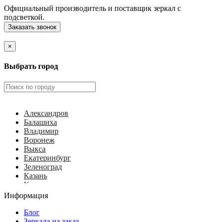
Официальный производитель и поставщик зеркал с
подсветкой.
Заказать звонок
Александров
×
Выбрать город
Александров
Балашиха
Владимир
Воронеж
Выкса
Екатеринбург
Зеленоград
Казань
Калуга
Ковров
Информация
Королёв
Красногорск
Блог
Курск
Зеркала на заказ