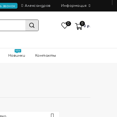
Информация
Александров
ь звонок
0
0
0 р.
Новинки
Контакты

вка