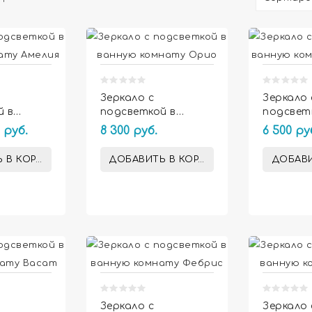


Зеркало с
Зеркало 
й в
подсветкой в
подсвет
мнату
ванную комнату
ванную 
 руб.
8 300 руб.
6 500 ру
Орио
Виласар
 В КОРЗИНУ
ДОБАВИТЬ В КОРЗИНУ
ДОБАВИ


Зеркало с
Зеркало 