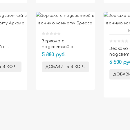


Зеркало с
й в
подсветкой в
Зеркало 
мнату
ванную комнату
5 880 руб.
подсвет
Брессо
ванную 
6 500 ру
Априка 
 В КОРЗИНУ
ДОБАВИТЬ В КОРЗИНУ
ДОБАВИ