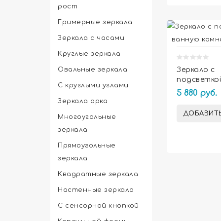
рост
Гримерные зеркала
Зеркала с часами
Круглые зеркала
Овальные зеркала
Зеркало с
подсветко
С круглыми углами
ванную ко
5 880 руб.
Аркола
Зеркала арка
ДОБАВИТЬ
Многоугольные
зеркала
Прямоугольные
зеркала
Квадратные зеркала
Настенные зеркала
С сенсорной кнопкой