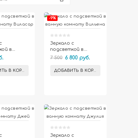


-9%
с
Зеркало с
кой в
подсветкой в
комнату
ванную комнату
б.
7 500
6 800 руб.
Вильена
ТЬ В КОРЗИНУ
ДОБАВИТЬ В КОРЗИНУ


с
Зеркало с