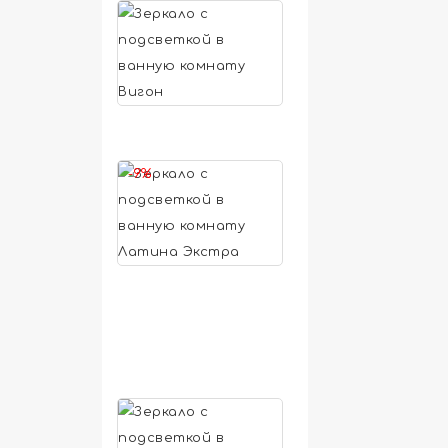
Зеркало
с
подсветкой
6
в
310
ванную
руб.
комнату
Вигон
-9%
Зеркало
с
подсветкой
6
в
900
ванную
руб.
комнату
Латина
6
Экстра
310
руб.
Зеркало