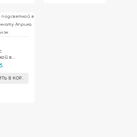

с
кой в
комнату
б.
Блэк
ТЬ В КОРЗИНУ