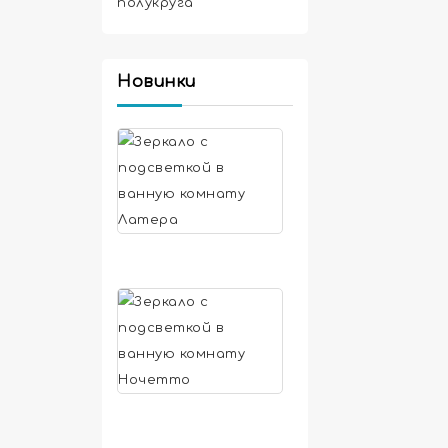
полукруга
Новинки
Зеркало
с
подсветкой
5
в
710
ванную
руб.
комнату
Латера
Зеркало
с
подсветкой
5
в
180
ванную
руб.
комнату
Ночетто