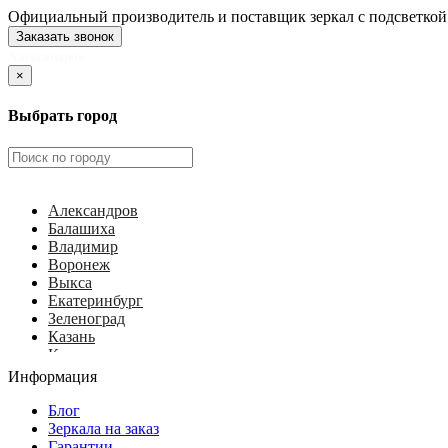
Официальный производитель и поставщик зеркал с подсветкой
Заказать звонок
Александров
×
Выбрать город
Александров
Балашиха
Владимир
Воронеж
Выкса
Екатеринбург
Зеленоград
Казань
Калуга
Ковров
Информация
Королёв
Красногорск
Блог
Курск
Зеркала на заказ
Липецк
Гарантии