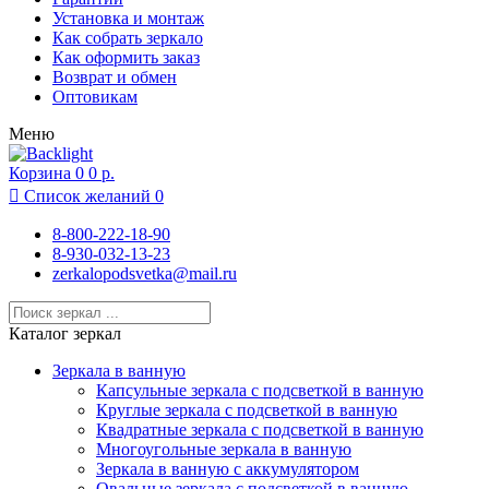
Москва
Установка и монтаж
Московский
Как собрать зеркало
Муром
Как оформить заказ
Нижний Новгород
Возврат и обмен
Новосибирск
Оптовикам
Одинцово
Меню
Подольск
Раменское
Корзина
Реутов
0
0 р.
Ростов-на-Дону

Список желаний
0
Рязань
Санкт-Петербург
8-800-222-18-90
Севастополь
8-930-032-13-23
Сочи
zerkalopodsvetka@mail.ru
Суздаль
Тамбов
Тула
Каталог зеркал
Химки
Чебоксары
Зеркала в ванную
Ярославль
Капсульные зеркала с подсветкой в ванную
Круглые зеркала с подсветкой в ванную
Квадратные зеркала с подсветкой в ванную
Многоугольные зеркала в ванную
Зеркала в ванную с аккумулятором
Овальные зеркала с подсветкой в ванную