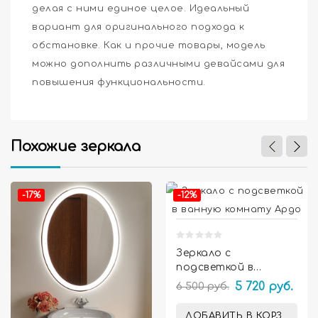
делая с ними единое целое. Идеальный
вариант для оригинального подхода к
обстановке. Как и прочие товары, модель
можно дополнить различными девайсами для
повышения функциональности.
Похожие зеркала


-17%
-12%
Зеркало с
подсветкой в
ванную комнату
6 500 руб.
5 720 руб.
Ардо
ДОБАВИТЬ В КОРЗИНУ