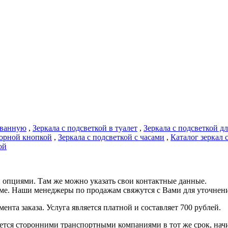
в ванную
,
Зеркала с подсветкой в туалет
,
Зеркала с подсветкой д
сорной кнопкой
,
Зеркала с подсветкой с часами
,
Каталог зеркал 
ой
 опциями. Там же можно указать свои контактные данные.
рме. Наши менеджеры по продажам свяжутся с Вами для уточнени
ента заказа. Услуга является платной и составляет 700 рублей.
ся сторонними транспортными компаниями в тот же срок, начина