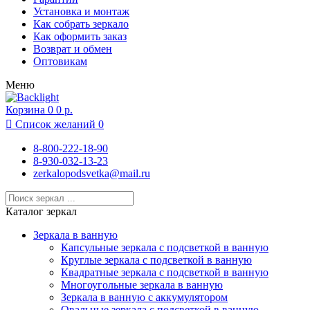
Москва
Установка и монтаж
Московский
Как собрать зеркало
Муром
Как оформить заказ
Нижний Новгород
Возврат и обмен
Новосибирск
Оптовикам
Одинцово
Меню
Подольск
Раменское
Корзина
Реутов
0
0 р.
Ростов-на-Дону

Список желаний
0
Рязань
Санкт-Петербург
8-800-222-18-90
Севастополь
8-930-032-13-23
Сочи
zerkalopodsvetka@mail.ru
Суздаль
Тамбов
Тула
Каталог зеркал
Химки
Чебоксары
Зеркала в ванную
Ярославль
Капсульные зеркала с подсветкой в ванную
Круглые зеркала с подсветкой в ванную
Квадратные зеркала с подсветкой в ванную
Многоугольные зеркала в ванную
Зеркала в ванную с аккумулятором
Овальные зеркала с подсветкой в ванную