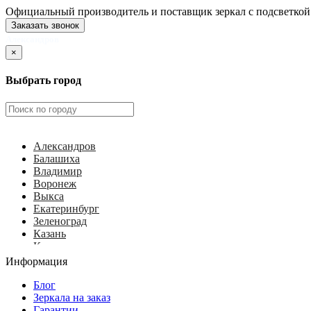
Официальный производитель и поставщик зеркал с подсветкой
Заказать звонок
Александров
×
Выбрать город
Александров
Балашиха
Владимир
Воронеж
Выкса
Екатеринбург
Зеленоград
Казань
Калуга
Ковров
Информация
Королёв
Красногорск
Блог
Курск
Зеркала на заказ
Липецк
Гарантии