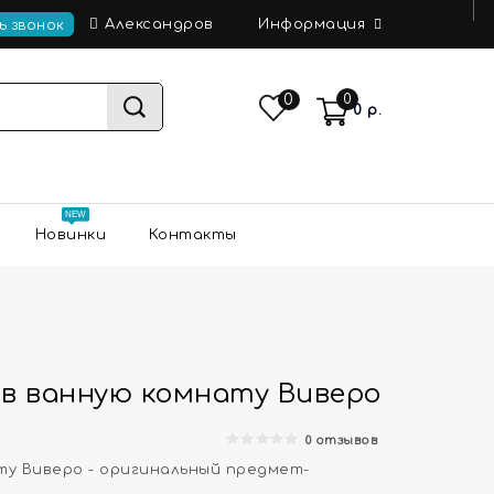
Информация
Александров
ь звонок
0
0
0 р.
Новинки
Контакты
 в ванную комнату Виверо
0 отзывов
ту Виверо - оригинальный предмет-