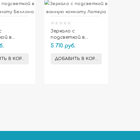
с
Зеркало с
кой в
подсветкой в
Зеркал
комнату
ванную комнату
б.
5 710 руб.
подсв
Латера
ванну
4 780 
Люмир
ТЬ В КОРЗИНУ
ДОБАВИТЬ В КОРЗИНУ
ДОБА