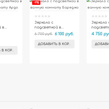
-9%
Зеркало с
Зеркало 
 в
подсветкой в
подсвет
мнату
ванную комнату
ванную 
6 700 руб.
6 100 руб.
4 750 ру
Бареджо
Беллона
ДОБАВИТЬ В КОРЗИНУ
ДОБАВИ
 В КОРЗИНУ

