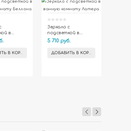
с
Зеркало с
кой в
подсветкой в
Зеркал
комнату
ванную комнату
б.
5 710 руб.
подсв
Латера
ванну
4 780 
Люмир
ТЬ В КОРЗИНУ
ДОБАВИТЬ В КОРЗИНУ
ДОБА

