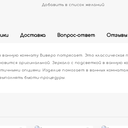
Добавить в список желаний
ики
Доставка
Вопрос-ответ
Отзывы
в ванную комнату Виверо потрясает. Это классическая п
овится оригинальной. Зеркало с подсветкой в ванную к
ктичными опциями. Изделие помогает в ванных комнатах
 выполнять бьюти-процедуры.

