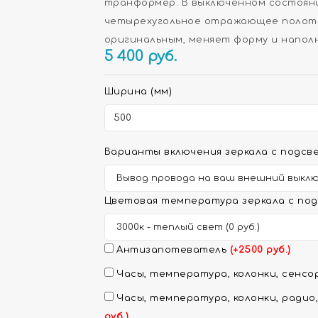
транформер. В выключенном состояни
четырехугольное отражающее полотн
оригинальным, меняет форму и напо
5 400
руб.
Ширина (мм)
Варианты включения зеркала с подсве
Цветовая температура зеркала с под
Антизапотеватель
(+2500 руб.)
Часы, температура, колонки, сенсор
Часы, температура, колонки, радио,
руб.)